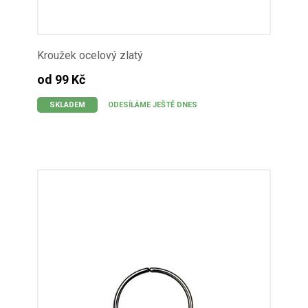
Kroužek ocelový zlatý
od 99 Kč
SKLADEM
ODESÍLÁME JEŠTĚ DNES