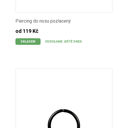
Piercing do nosu pozlacený
od 119 Kč
SKLADEM
ODESÍLÁME JEŠTĚ DNES