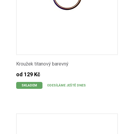
Kroužek titanový barevný
od 129 Kč
SKLADEM
ODESÍLÁME JEŠTĚ DNES