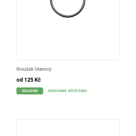
Kroužek titanový
od 125 Kč
SKLADEM
ODESÍLÁME JEŠTĚ DNES