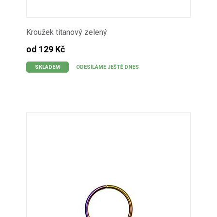
Kroužek titanový zelený
od 129 Kč
SKLADEM
ODESÍLÁME JEŠTĚ DNES