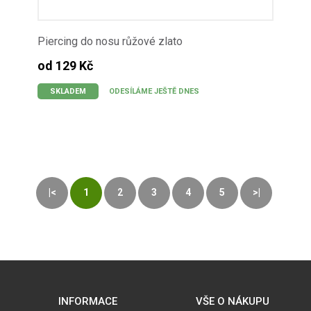
Piercing do nosu růžové zlato
od 129 Kč
SKLADEM
ODESÍLÁME JEŠTĚ DNES
|<
1
2
3
4
5
>|
INFORMACE
VŠE O NÁKUPU