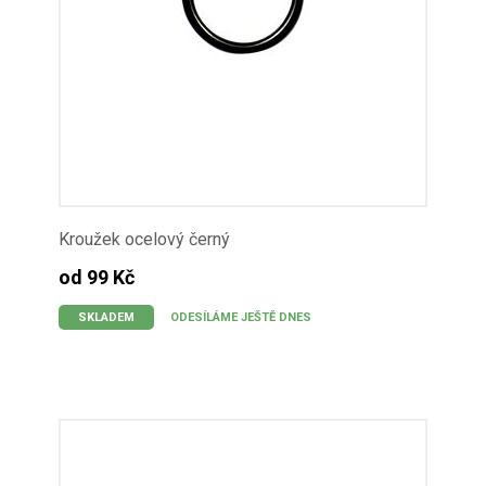
Kroužek ocelový černý
od 99 Kč
SKLADEM
ODESÍLÁME JEŠTĚ DNES