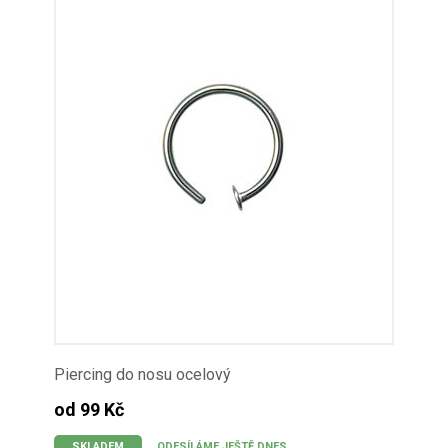
Piercing do nosu ocelový
od 99 Kč
SKLADEM
ODESÍLÁME JEŠTĚ DNES