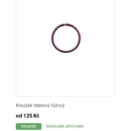
Kroužek titanový růžový
od 125 Kč
SKLADEM
ODESÍLÁME JEŠTĚ DNES