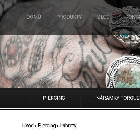
DOMŮ
PRODUKTY
BLOG
KONT
PIERCING
NÁRAMKY TORQUE
PIERCING
NÁRAMKY TORQUE
Úvod
Piercing
Labrety
>
>