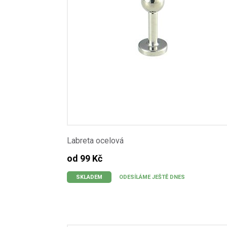
Labreta ocelová
od 99 Kč
SKLADEM
ODESÍLÁME JEŠTĚ DNES