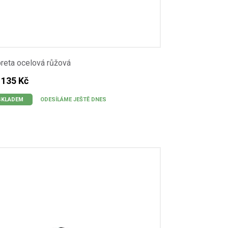
reta ocelová růžová
 135 Kč
SKLADEM
ODESÍLÁME JEŠTĚ DNES