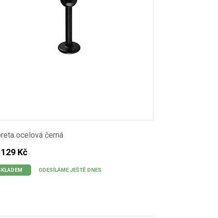
reta ocelová černá
 129 Kč
SKLADEM
ODESÍLÁME JEŠTĚ DNES