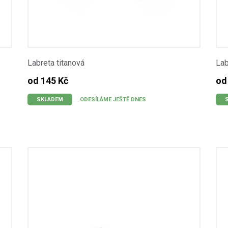
Labreta titanová
Lab
od 145 Kč
od
SKLADEM
ODESÍLÁME JEŠTĚ DNES