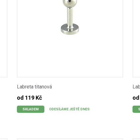
Labreta titanová
Lab
od 119 Kč
od
SKLADEM
ODESÍLÁME JEŠTĚ DNES