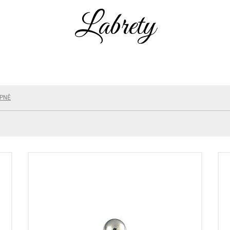
Labrety
PNĚ