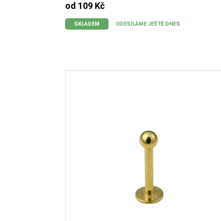
od 109 Kč
SKLADEM
ODESÍLÁME JEŠTĚ DNES