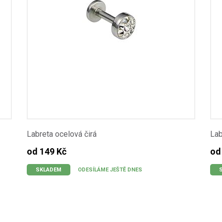
Labreta ocelová čirá
Lab
od 149 Kč
od
SKLADEM
ODESÍLÁME JEŠTĚ DNES