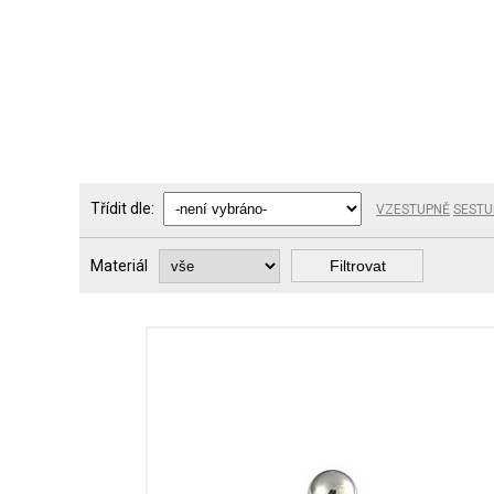
Třídit dle:
VZESTUPNĚ
SESTU
Materiál