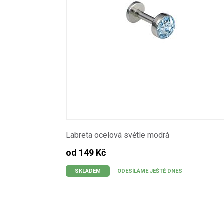
Labreta ocelová světle modrá
od 149 Kč
SKLADEM
ODESÍLÁME JEŠTĚ DNES