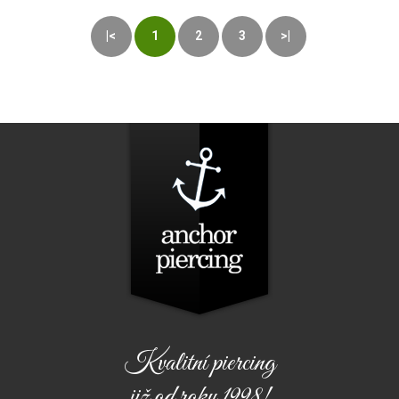
|<
1
2
3
>|
Kvalitní piercing
již od roku 1998!