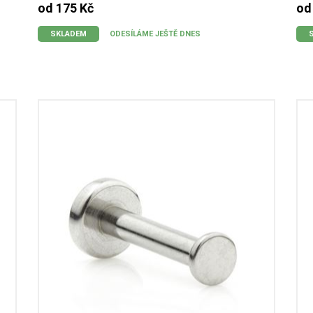
od 175 Kč
od
SKLADEM
ODESÍLÁME JEŠTĚ DNES