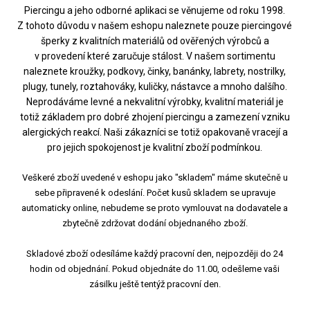
Piercingu a jeho odborné aplikaci se věnujeme od roku 1998.
Z tohoto důvodu v našem eshopu naleznete pouze piercingové
šperky z kvalitních materiálů od ověřených výrobců a
v provedení které zaručuje stálost. V našem sortimentu
naleznete kroužky, podkovy, činky, banánky, labrety, nostrilky,
plugy, tunely, roztahováky, kuličky, nástavce a mnoho dalšího.
Neprodáváme levné a nekvalitní výrobky, kvalitní materiál je
totiž základem pro dobré zhojení piercingu a zamezení vzniku
alergických reakcí. Naši zákazníci se totiž opakovaně vracejí a
pro jejich spokojenost je kvalitní zboží podmínkou.
Veškeré zboží uvedené v eshopu jako "skladem" máme skutečně u
sebe připravené k odeslání. Počet kusů skladem se upravuje
automaticky online, nebudeme se proto vymlouvat na dodavatele a
zbytečně zdržovat dodání objednaného zboží.
Skladové zboží odesíláme každý pracovní den, nejpozději do 24
hodin od objednání. Pokud objednáte do 11.00, odešleme vaši
zásilku ještě tentýž pracovní den.