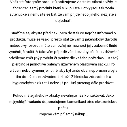
Veškeré fotografie produktů pořizujeme vlastními silami a vždy je
focen ten samý produkt který si kupujete. Fotky jsou tak zcela
autentické a nemusíte se bát, že vám přijde něco jiného, než jste si
objednali.
Snažíme se, abyste před nákupem dostali co nejvíce informací o
produktu, může se však i přesto stát že vám z jakéhokoliv důvodu
nebude vyhovovat, máte samozřejmě možnost jej v zákonné lhůtě
vyměnit, či vrátit. V takovém případě vám bez zbytečného zdržování
odešleme zpět jiný produkt či peníze dle vašeho požadavku. Každý
piercing je jednotlivě balený v uzavřeném plastovém sáčku. Pro
vrácení nebo výměnu je nutné, aby byl tento obal neporušen a byla
tím dodržena nezávadnost zboží. Z hlediska zdravotních a
hygienických rizik totiž nelze již použitý piercing dále prodávat.
Pokud máte jakékoliv otázky, neváhejte nás kontaktovat. Jako
nejrychlejší variantu doporučujeme komunikaci přes elektronickou
poštu.
Přejeme vám příjemný nákup…