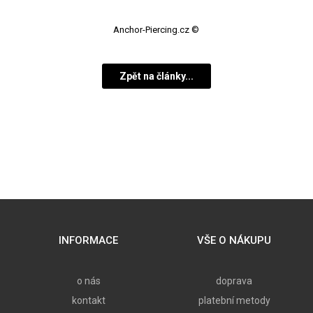
Anchor-Piercing.cz ©
Zpět na články...
INFORMACE
VŠE O NÁKUPU
o nás
doprava
kontakt
platební metody